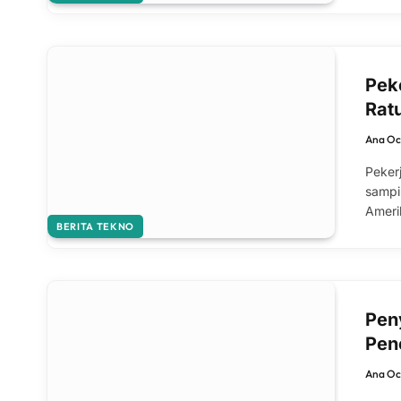
Pek
Rat
Ana Oc
Pekerj
sampi
Ameri
BERITA TEKNO
Pen
Pene
Ana Oc