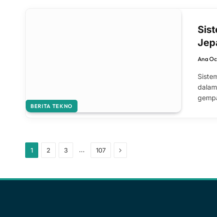
Sis
Jep
Ana Oc
Siste
dalam
gempa
BERITA TEKNO
Next
…
1
2
3
107