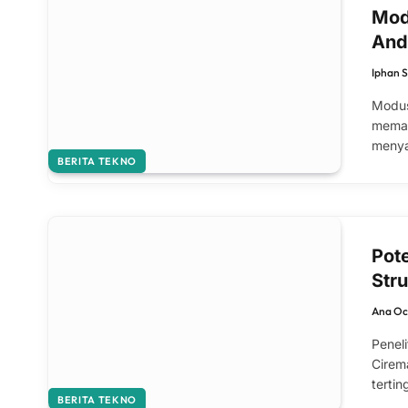
Mod
And
Iphan 
Modus
meman
menya
BERITA TEKNO
Pot
Stru
Ana Oc
Penel
Cirema
tertin
BERITA TEKNO