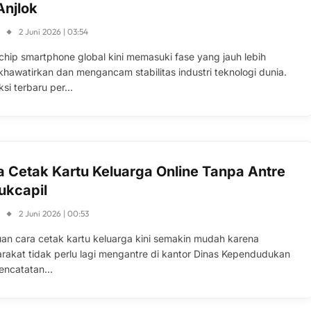
Anjlok
S
2 Juni 2026 | 03:54
s chip smartphone global kini memasuki fase yang jauh lebih
hawatirkan dan mengancam stabilitas industri teknologi dunia.
ksi terbaru per…
a Cetak Kartu Keluarga Online Tanpa Antre
ukcapil
S
2 Juni 2026 | 00:53
an cara cetak kartu keluarga kini semakin mudah karena
rakat tidak perlu lagi mengantre di kantor Dinas Kependudukan
encatatan…