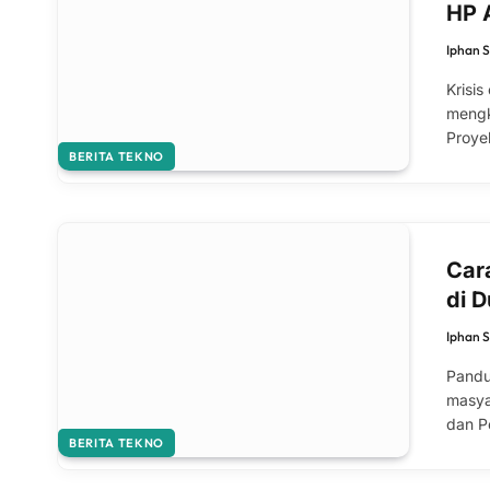
HP 
Iphan 
Krisi
mengk
Proye
BERITA TEKNO
Car
di D
Iphan 
Pandu
masya
dan P
BERITA TEKNO