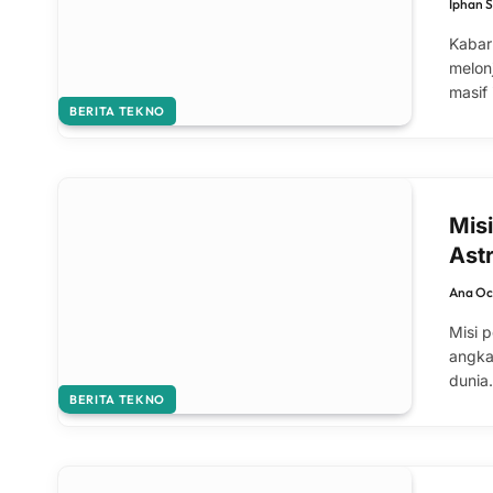
Iphan 
Kabar
melon
masif 
BERITA TEKNO
Mis
Ast
Ana Oc
Misi 
angka
dunia
BERITA TEKNO