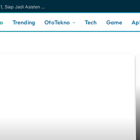
Meta AI Makin Cerdas Berkat Muse Spark 1.1, Siap Jadi Asisten AI Personal yang Lebih Intuitif
no
Trending
OtoTekno
Tech
Game
Apl