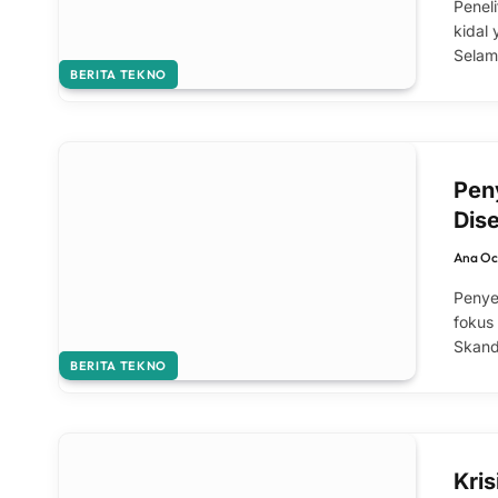
Penel
kidal 
Selam
BERITA TEKNO
Pen
Dise
Ana Oc
Penye
fokus
Skand
BERITA TEKNO
Kri