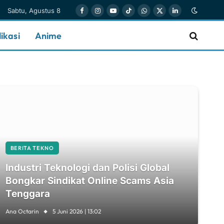
Sabtu, Agustus 8
Facebook
Instagram
YouTube
TikTok
WhatsApp
X
LinkedIn
(Twitter)
ikasi
Anime
BERITA TEKNO
Industri Teknologi dan Polisi Global
Bongkar Sindikat Online Scams Asia
Tenggara
Ana Octarin
5 Juni 2026 | 13:02