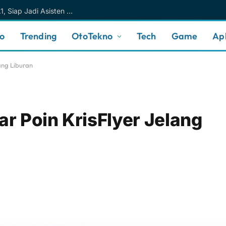
Meta AI Makin Cerdas Berkat Muse Spark 1.1, Siap Jadi Asisten AI Personal yang Lebih Intuitif
no
Trending
OtoTekno
Tech
Game
Apl
lang Liburan
ar Poin KrisFlyer Jelang