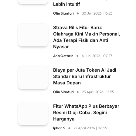
Lebih Intuitif
Olin Sianturi
30 Juli 2026 | 16:23
Strava Rilis Fitur Baru:
Olahraga Kini Makin Personal,
Ada Terapi Fisik dan Anti
Nyasar
Ana Octarin
4 Juni 2026 | 07:27
Biaya per Juta Token AI Jadi
Standar Baru Infrastruktur
Masa Depan
Olin Sianturi
23 April 2026 | 15:55
Fitur WhatsApp Plus Berbayar
Resmi Diuji Coba, Segini
Harganya
Iphan S
22 April 2026 | 06:55