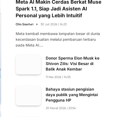
Meta AI Makin Cerdas Berkat Muse
Spark 1.1, Siap Jadi Asisten AI
Personal yang Lebih Intuitif
Olin Sianturi
30 Juli 2026 | 16:23
Meta kembali membawa lompatan besar di dunia
kecerdasan buatan melalui pembaruan terbaru
pada Meta AI.…
Donor Sperma Elon Musk ke
Shivon Zilis: Visi Besar di
Balik Anak Kembar
11 Mei 2026 | 14:55
Bahaya stasiun pengisian
daya publik yang Mengintai
Pengguna HP
29 Maret 2026 | 23:54