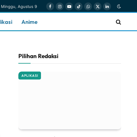
Minggu, Agustus 9
Facebook
Instagram
YouTube
TikTok
WhatsApp
X
LinkedIn
(Twitter)
ikasi
Anime
Pilihan Redaksi
APLIKASI