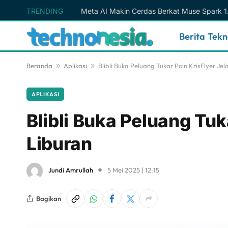
TRENDING
Berita Tek
Beranda
»
Aplikasi
»
Blibli Buka Peluang Tukar Poin KrisFlyer Je
APLIKASI
Blibli Buka Peluang Tuk
Liburan
Jundi Amrullah
5 Mei 2025 | 12:15
Bagikan