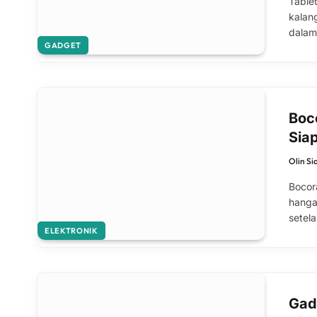
Table
kalan
dalam
GADGET
Boc
Sia
Olin Si
Bocor
hanga
setel
ELEKTRONIK
Gad