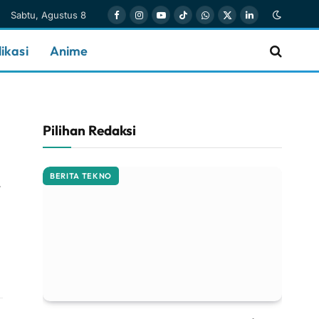
Sabtu, Agustus 8
Facebook
Instagram
YouTube
TikTok
WhatsApp
X
LinkedIn
(Twitter)
ikasi
Anime
Pilihan Redaksi
BERITA TEKNO
Website