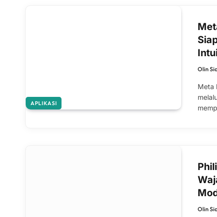
Met
Sia
Intui
Olin Si
Meta 
melal
APLIKASI
memp
Phi
Waj
Mod
Olin Si