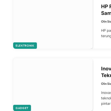
HP P
Sam
Olin Si
HP pal
terun
ELEKTRONIK
Ino
Tek
Olin Si
Inova
tekno
pinta
GADGET