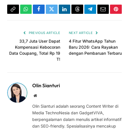
Copy
WhatsApp
Facebook
Twitter
LinkedIn
Threads
Telegram
Email
Pinter
Link
PREVIOUS ARTICLE
NEXT ARTICLE
33,7 Juta User Dapat
4 Fitur WhatsApp Tahun
Kompensasi Kebocoran
Baru 2026: Cara Rayakan
Data Coupang, Total Rp 19
dengan Pembaruan Terbaru
T!
Olin Sianturi
Website
Olin Sianturi adalah seorang Content Writer di
Media TechnoNesia dan GadgetVIVA,
berpengalaman dalam menulis artikel informatif
dan SEO-friendly. Spesialisasinya mencakup