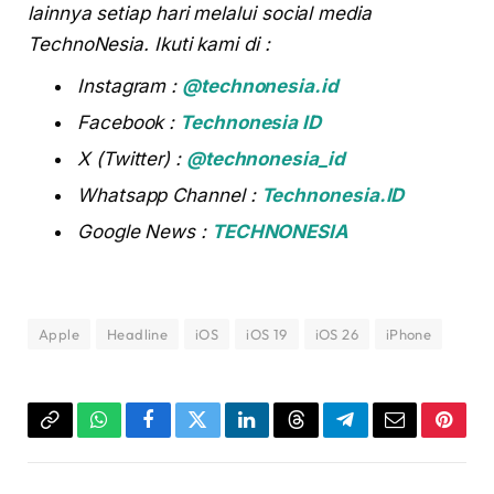
lainnya setiap hari melalui social media
TechnoNesia. Ikuti kami di :
Instagram :
@technonesia.id
Facebook :
Technonesia ID
X (Twitter) :
@technonesia_id
Whatsapp Channel :
Technonesia.ID
Google News :
TECHNONESIA
Apple
Headline
iOS
iOS 19
iOS 26
iPhone
Copy
WhatsApp
Facebook
Twitter
LinkedIn
Threads
Telegram
Email
Pinter
Link