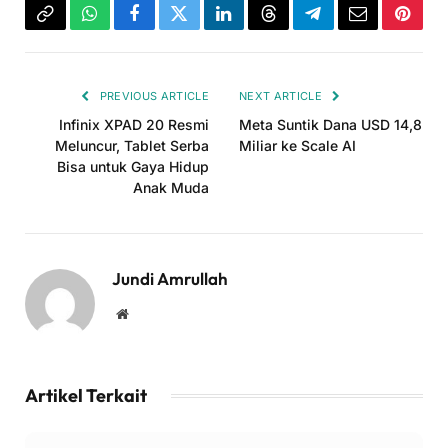
Copy
WhatsApp
Facebook
Twitter
LinkedIn
Threads
Telegram
Email
Pinter
Link
PREVIOUS ARTICLE
NEXT ARTICLE
Infinix XPAD 20 Resmi
Meta Suntik Dana USD 14,8
Meluncur, Tablet Serba
Miliar ke Scale AI
Bisa untuk Gaya Hidup
Anak Muda
Jundi Amrullah
Website
Artikel Terkait