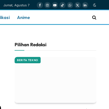
Jumat, Agustus 7
Facebook
Instagram
YouTube
TikTok
WhatsApp
X
LinkedIn
(Twitter)
ikasi
Anime
Pilihan Redaksi
BERITA TEKNO