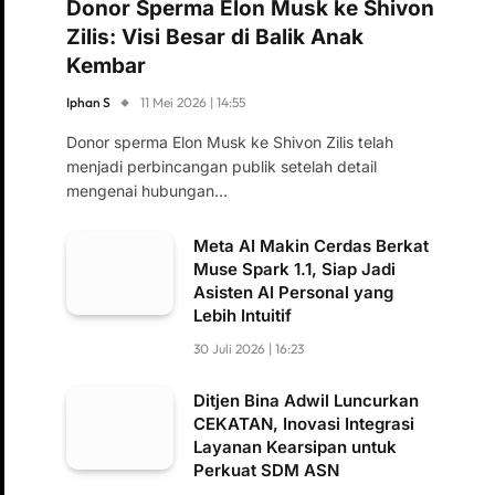
Donor Sperma Elon Musk ke Shivon
Zilis: Visi Besar di Balik Anak
Kembar
Iphan S
11 Mei 2026 | 14:55
Donor sperma Elon Musk ke Shivon Zilis telah
menjadi perbincangan publik setelah detail
mengenai hubungan…
Meta AI Makin Cerdas Berkat
Muse Spark 1.1, Siap Jadi
Asisten AI Personal yang
Lebih Intuitif
30 Juli 2026 | 16:23
Ditjen Bina Adwil Luncurkan
CEKATAN, Inovasi Integrasi
Layanan Kearsipan untuk
Perkuat SDM ASN