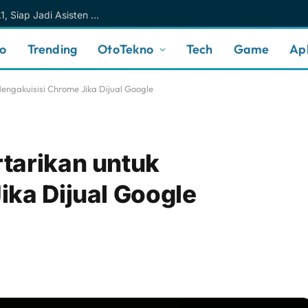
Meta AI Makin Cerdas Berkat Muse Spark 1.1, Siap Jadi Asisten AI Personal yang Lebih Intuitif
no
Trending
OtoTekno
Tech
Game
Apl
engakuisisi Chrome Jika Dijual Google
tarikan untuk
ka Dijual Google