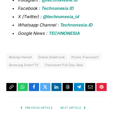
Instagram :
@technonesia.id
Facebook :
Technonesia ID
X (Twitter) :
@technonesia_id
Whatsapp Channel :
Technonesia.ID
Google News :
TECHNONESIA
Belanja Hemat
Diskon Elektronik
Promo Transmart
Samsung Smart TV
Transmart Full Day Sale
Copy
WhatsApp
Facebook
Twitter
LinkedIn
Threads
Telegram
Email
Pinter
Link
PREVIOUS ARTICLE
NEXT ARTICLE