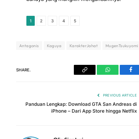
1
2
3
4
5
Antagonis
Kaguya
KarakterJahat
MugenTsukuyomi
SHARE.
Copy
WhatsApp
Fac
Link
PREVIOUS ARTICLE
Panduan Lengkap: Download GTA San Andreas di
iPhone – Dari App Store hingga Netflix