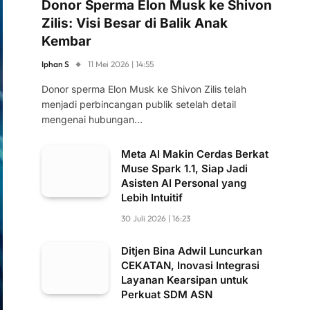
Donor Sperma Elon Musk ke Shivon
Zilis: Visi Besar di Balik Anak
Kembar
Iphan S
11 Mei 2026 | 14:55
Donor sperma Elon Musk ke Shivon Zilis telah
menjadi perbincangan publik setelah detail
mengenai hubungan…
Meta AI Makin Cerdas Berkat
Muse Spark 1.1, Siap Jadi
Asisten AI Personal yang
Lebih Intuitif
30 Juli 2026 | 16:23
Ditjen Bina Adwil Luncurkan
CEKATAN, Inovasi Integrasi
Layanan Kearsipan untuk
Perkuat SDM ASN