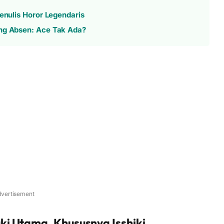
enulis Horor Legendaris
ang Absen: Ace Tak Ada?
vertisement
i Utama, Khususnya Isshiki