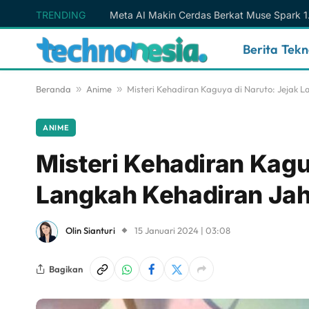
TRENDING
Berita Tek
Beranda
»
Anime
»
Misteri Kehadiran Kaguya di Naruto: Jejak 
ANIME
Misteri Kehadiran Kagu
Langkah Kehadiran Ja
Olin Sianturi
15 Januari 2024 | 03:08
Bagikan