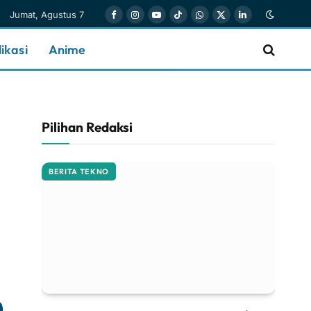
Jumat, Agustus 7
Facebook
Instagram
YouTube
TikTok
WhatsApp
X
LinkedIn
(Twitter)
ikasi
Anime
Pilihan Redaksi
BERITA TEKNO