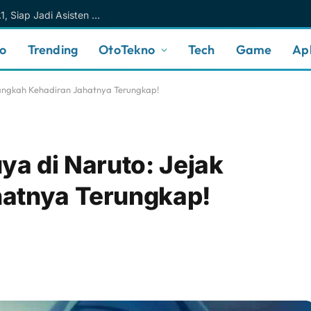
Meta AI Makin Cerdas Berkat Muse Spark 1.1, Siap Jadi Asisten AI Personal yang Lebih Intuitif
no
Trending
OtoTekno
Tech
Game
Apl
Langkah Kehadiran Jahatnya Terungkap!
ya di Naruto: Jejak
hatnya Terungkap!