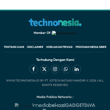
Member Of :
TENTANG KAMI
DISCLAIMER
KEBIJAKAN PRIVASI
PEDOMAN MEDIA SIBER
Terhubung Dengan Kami
Facebook
X
Instagram
WhatsApp
LinkedIn
WWW.TECHNONESIA.ID BY PT JOTECH INOVASI MANDIRI © 2026 | ALL
(Twitter)
RIGHTS RESERVED
Media Publica Networks :