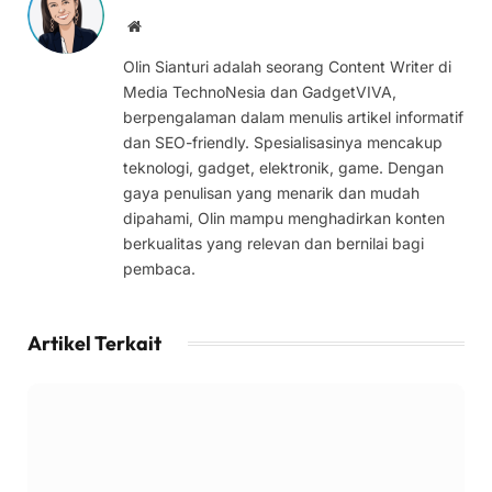
Website
Olin Sianturi adalah seorang Content Writer di
Media TechnoNesia dan GadgetVIVA,
berpengalaman dalam menulis artikel informatif
dan SEO-friendly. Spesialisasinya mencakup
teknologi, gadget, elektronik, game. Dengan
gaya penulisan yang menarik dan mudah
dipahami, Olin mampu menghadirkan konten
berkualitas yang relevan dan bernilai bagi
pembaca.
Artikel Terkait