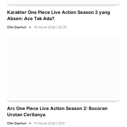
Karakter One Piece Live Action Season 2 yang
Absen: Ace Tak Ada?
Olin Sianturi
18 Maret 2026 | 20:33
Arc One Piece Live Action Season 2: Bocoran
Urutan Ceritanya
Olin Sianturi
14 Maret 2026 | 15:51