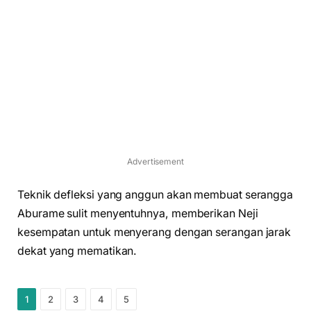
Advertisement
Teknik defleksi yang anggun akan membuat serangga
Aburame sulit menyentuhnya, memberikan Neji
kesempatan untuk menyerang dengan serangan jarak
dekat yang mematikan.
1
2
3
4
5