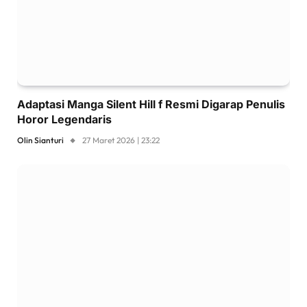
Adaptasi Manga Silent Hill f Resmi Digarap Penulis
Horor Legendaris
Olin Sianturi
27 Maret 2026 | 23:22