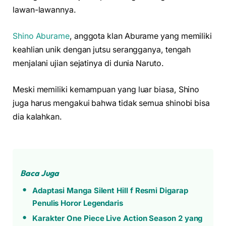
lawan-lawannya.
Shino Aburame
, anggota klan Aburame yang memiliki
keahlian unik dengan jutsu serangganya, tengah
menjalani ujian sejatinya di dunia Naruto.
Meski memiliki kemampuan yang luar biasa, Shino
juga harus mengakui bahwa tidak semua shinobi bisa
dia kalahkan.
Baca Juga
Adaptasi Manga Silent Hill f Resmi Digarap
Penulis Horor Legendaris
Karakter One Piece Live Action Season 2 yang