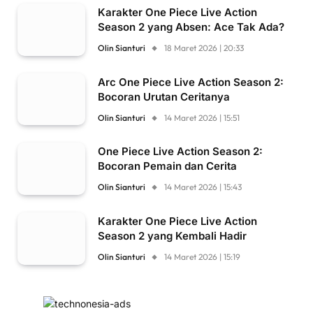
Karakter One Piece Live Action
Season 2 yang Absen: Ace Tak Ada?
Olin Sianturi
18 Maret 2026 | 20:33
Arc One Piece Live Action Season 2:
Bocoran Urutan Ceritanya
Olin Sianturi
14 Maret 2026 | 15:51
One Piece Live Action Season 2:
Bocoran Pemain dan Cerita
Olin Sianturi
14 Maret 2026 | 15:43
Karakter One Piece Live Action
Season 2 yang Kembali Hadir
Olin Sianturi
14 Maret 2026 | 15:19