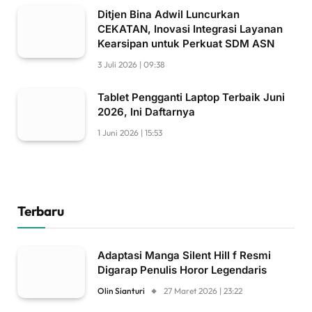
Ditjen Bina Adwil Luncurkan
CEKATAN, Inovasi Integrasi Layanan
Kearsipan untuk Perkuat SDM ASN
3 Juli 2026 | 09:38
Tablet Pengganti Laptop Terbaik Juni
2026, Ini Daftarnya
1 Juni 2026 | 15:53
Terbaru
Adaptasi Manga Silent Hill f Resmi
Digarap Penulis Horor Legendaris
Olin Sianturi
27 Maret 2026 | 23:22