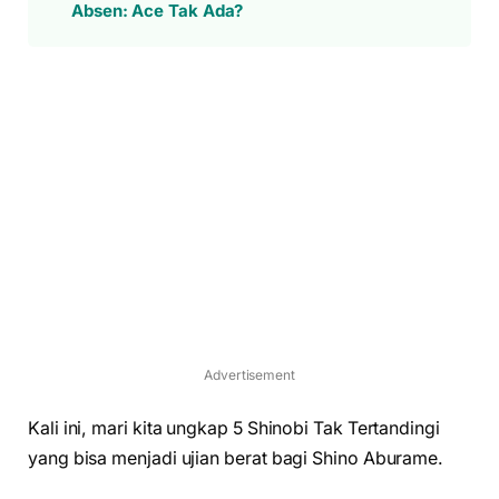
Absen: Ace Tak Ada?
Advertisement
Kali ini, mari kita ungkap 5 Shinobi Tak Tertandingi
yang bisa menjadi ujian berat bagi Shino Aburame.