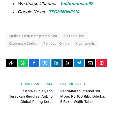
Whatsapp Channel :
Technonesia.ID
Google News :
TECHNONESIA
Aplikasi Mirip Instagram China
Blokir Aplikasi
Keamanan Digital
Penipuan Online
Xiaohongshu
Copy
WhatsApp
Facebook
Twitter
LinkedIn
Threads
Telegram
Email
Pinter
Link
PREVIOUS ARTICLE
NEXT ARTICLE
7 Kota Dunia yang
Pendaftaran Internet 100
Terapkan Regulasi Airbnb
Mbps Rp 100 Ribu Dibuka:
Global Paling Ketat
5 Fakta Wajib Tahu!