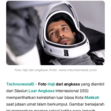
Foto Haji dari angkasa (Foto: www.cnbcindonesia.com)
TechnonesiaID
-
Foto
Haji
dari angkasa
yang diambil
dari Stasiun
Luar Angkasa
Internasional (ISS)
memperlihatkan keindahan luar biasa Kota
Makkah
saat jutaan umat Islam berkumpul. Gambar bersejarah
ini menangkap momen sakral ketika para jemaah