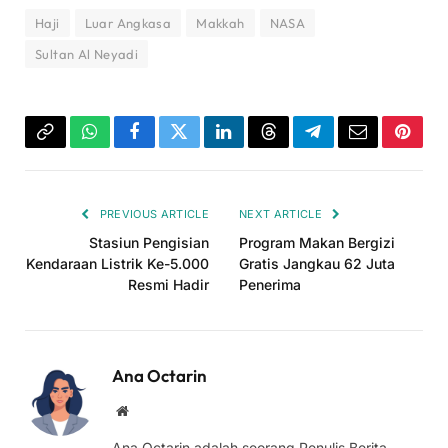
Haji
Luar Angkasa
Makkah
NASA
Sultan Al Neyadi
Copy
WhatsApp
Facebook
Twitter
LinkedIn
Threads
Telegram
Email
Pinter
Link
PREVIOUS ARTICLE
NEXT ARTICLE
Stasiun Pengisian
Program Makan Bergizi
Kendaraan Listrik Ke-5.000
Gratis Jangkau 62 Juta
Resmi Hadir
Penerima
Ana Octarin
Website
Ana Octarin adalah seorang Penulis Berita