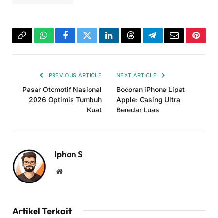
Copy
WhatsApp
Facebook
Twitter
LinkedIn
Threads
Telegram
Email
Pinter
Link
PREVIOUS ARTICLE
NEXT ARTICLE
Pasar Otomotif Nasional
Bocoran iPhone Lipat
2026 Optimis Tumbuh
Apple: Casing Ultra
Kuat
Beredar Luas
Iphan S
Website
Artikel Terkait