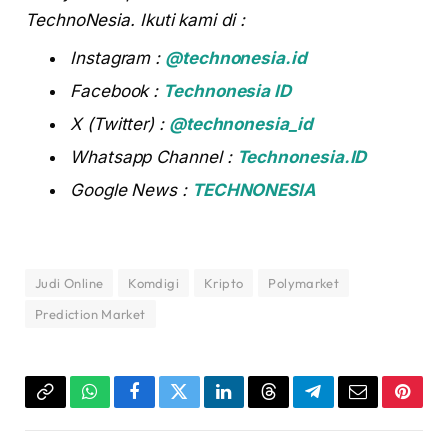
TechnoNesia. Ikuti kami di :
Instagram :
@technonesia.id
Facebook :
Technonesia ID
X (Twitter) :
@technonesia_id
Whatsapp Channel :
Technonesia.ID
Google News :
TECHNONESIA
Judi Online
Komdigi
Kripto
Polymarket
Prediction Market
Copy
WhatsApp
Facebook
Twitter
LinkedIn
Threads
Telegram
Email
Pinter
Link