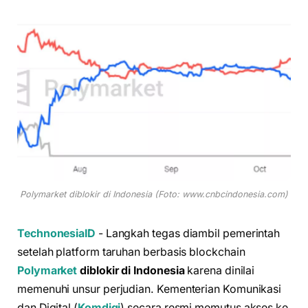
Polymarket diblokir di Indonesia (Foto: www.cnbcindonesia.com)
TechnonesiaID
- Langkah tegas diambil pemerintah
setelah platform taruhan berbasis blockchain
Polymarket
diblokir di Indonesia
karena dinilai
memenuhi unsur perjudian. Kementerian Komunikasi
dan Digital (
Komdigi
) secara resmi memutus akses ke