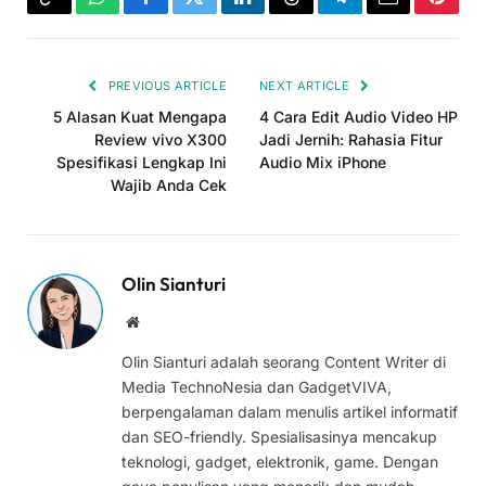
Copy
WhatsApp
Facebook
Twitter
LinkedIn
Threads
Telegram
Email
Pinter
Link
PREVIOUS ARTICLE
NEXT ARTICLE
5 Alasan Kuat Mengapa
4 Cara Edit Audio Video HP
Review vivo X300
Jadi Jernih: Rahasia Fitur
Spesifikasi Lengkap Ini
Audio Mix iPhone
Wajib Anda Cek
Olin Sianturi
Website
Olin Sianturi adalah seorang Content Writer di
Media TechnoNesia dan GadgetVIVA,
berpengalaman dalam menulis artikel informatif
dan SEO-friendly. Spesialisasinya mencakup
teknologi, gadget, elektronik, game. Dengan