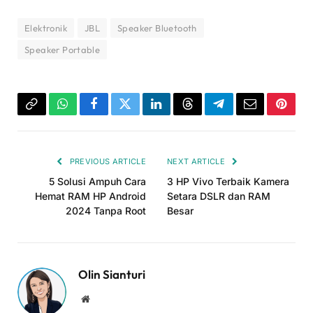
Elektronik
JBL
Speaker Bluetooth
Speaker Portable
Copy
WhatsApp
Facebook
Twitter
LinkedIn
Threads
Telegram
Email
Pinter
Link
PREVIOUS ARTICLE
NEXT ARTICLE
5 Solusi Ampuh Cara
3 HP Vivo Terbaik Kamera
Hemat RAM HP Android
Setara DSLR dan RAM
2024 Tanpa Root
Besar
Olin Sianturi
Website