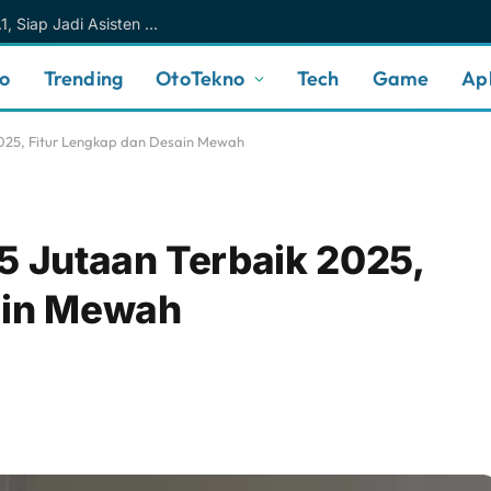
Meta AI Makin Cerdas Berkat Muse Spark 1.1, Siap Jadi Asisten AI Personal yang Lebih Intuitif
no
Trending
OtoTekno
Tech
Game
Apl
2025, Fitur Lengkap dan Desain Mewah
5 Jutaan Terbaik 2025,
ain Mewah