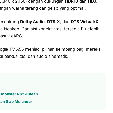
 (3.840 x 2.160) dengan dukungan
HDR10
dan
HLG
.
bangan warna terang dan gelap yang optimal.
 mendukung
Dolby Audio
,
DTS:X
, dan
DTS Virtual:X
bioskop. Dari sisi konektivitas, tersedia Bluetooth
rmasuk eARC.
oogle TV A55 menjadi pilihan seimbang bagi mereka
 berkualitas, dan audio sinematik.
a Monster Rp2 Jutaan
ian Siap Meluncur