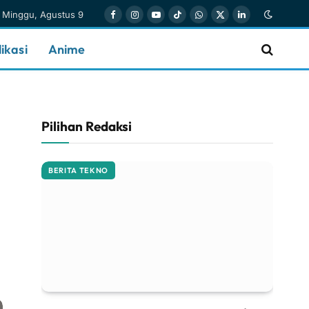
Minggu, Agustus 9
Facebook
Instagram
YouTube
TikTok
WhatsApp
X
LinkedIn
(Twitter)
ikasi
Anime
Pilihan Redaksi
BERITA TEKNO