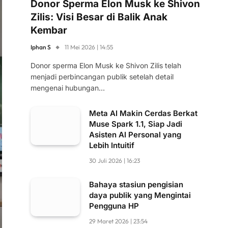
Donor Sperma Elon Musk ke Shivon
Zilis: Visi Besar di Balik Anak
Kembar
Iphan S
11 Mei 2026 | 14:55
Donor sperma Elon Musk ke Shivon Zilis telah
menjadi perbincangan publik setelah detail
mengenai hubungan…
Meta AI Makin Cerdas Berkat
Muse Spark 1.1, Siap Jadi
Asisten AI Personal yang
Lebih Intuitif
30 Juli 2026 | 16:23
Bahaya stasiun pengisian
daya publik yang Mengintai
Pengguna HP
29 Maret 2026 | 23:54