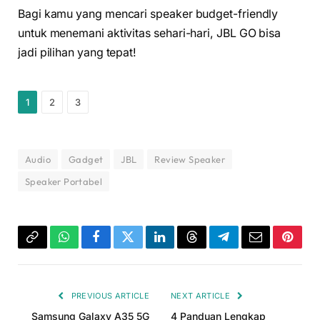
Bagi kamu yang mencari speaker budget-friendly
untuk menemani aktivitas sehari-hari, JBL GO bisa
jadi pilihan yang tepat!
1
2
3
Audio
Gadget
JBL
Review Speaker
Speaker Portabel
Copy
WhatsApp
Facebook
Twitter
LinkedIn
Threads
Telegram
Email
Pinter
Link
PREVIOUS ARTICLE
NEXT ARTICLE
Samsung Galaxy A35 5G
4 Panduan Lengkap