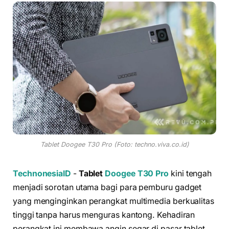
Tablet Doogee T30 Pro (Foto: techno.viva.co.id)
TechnonesiaID
-
Tablet
Doogee T30 Pro
kini tengah
menjadi sorotan utama bagi para pemburu gadget
yang menginginkan perangkat multimedia berkualitas
tinggi tanpa harus menguras kantong. Kehadiran
perangkat ini membawa angin segar di pasar tablet