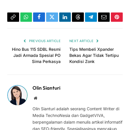
Copy
WhatsApp
Facebook
Twitter
LinkedIn
Threads
Telegram
Email
Pinter
Link
PREVIOUS ARTICLE
NEXT ARTICLE
Hino Bus 115 SDBL Resmi
Tips Membeli Xpander
Jadi Armada Spesial PO
Bekas Agar Tidak Tertipu
Sima Perkasya
Kondisi Zonk
Olin Sianturi
Website
Olin Sianturi adalah seorang Content Writer di
Media TechnoNesia dan GadgetVIVA,
berpengalaman dalam menulis artikel informatif
dan SEO-friendly. Spesialisasinya mencakup