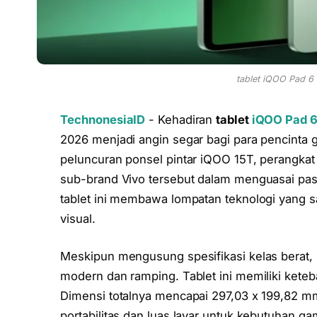
tablet iQOO Pad 6 
TechnonesiaID
- Kehadiran
tablet
iQOO Pad 6
2026 menjadi angin segar bagi para pencinta 
peluncuran ponsel pintar iQOO 15T, perangka
sub-brand Vivo tersebut dalam menguasai pa
tablet ini membawa lompatan teknologi yang sa
visual.
Meskipun mengusung spesifikasi kelas berat,
modern dan ramping. Tablet ini memiliki kete
Dimensi totalnya mencapai 297,03 x 199,82 
portabilitas dan luas layar untuk kebutuhan g