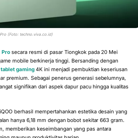
Pro (Foto: techno.viva.co.id)
 Pro
secara resmi di pasar Tiongkok pada 20 Mei
game mobile berkinerja tinggi. Bersanding dengan
t
tablet gaming
4K ini menjadi pembuktian keseriusan
sar premium. Sebagai penerus generasi sebelumnya,
ngat signifikan dari aspek dapur pacu hingga kualitas
 iQOO berhasil mempertahankan estetika desain yang
balan hanya 6,18 mm dengan bobot sekitar 663 gram.
mm, memberikan keseimbangan yang pas antara
aming maupun produktivitas harian.