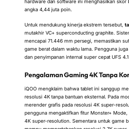
hardware dan software ini menghasilkan skor
angka 4,44 juta poin.
Untuk mendukung kinerja ekstrem tersebut,
t
mutakhir VC+ superconducting graphite. Sistem
mencapai 71.446 mm persegi, memastikan suhu
game berat dalam waktu lama. Pengguna jug
dan penyimpanan internal super cepat UFS 4.1
Pengalaman Gaming 4K Tanpa Ko
iQOO mengklaim bahwa tablet ini sanggup men
resolusi 4K tanpa bantuan eksternal. Pada m
merender grafis pada resolusi 4K super-resolut
pengguna mengaktifkan fitur Monster+ Mode, 
4K super-resolution. Sementara untuk game b