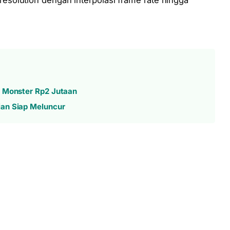
solution dengan interpolasi frame rate hingga
a Monster Rp2 Jutaan
ian Siap Meluncur