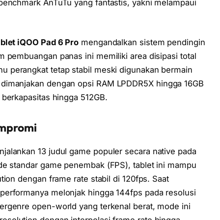
 benchmark AnTuTu yang fantastis, yakni melampaui
ablet iQOO Pad 6 Pro
mengandalkan sistem pendingin
 pembuangan panas ini memiliki area disipasi total
 perangkat tetap stabil meski digunakan bermain
a dimanjakan dengan opsi RAM LPDDR5X hingga 16GB
 berkapasitas hingga 512GB.
mpromi
jalankan 13 judul game populer secara native pada
ode standar game penembak (FPS), tablet ini mampu
ion dengan frame rate stabil di 120fps. Saat
performanya melonjak hingga 144fps pada resolusi
ergenre open-world yang terkenal berat, mode ini