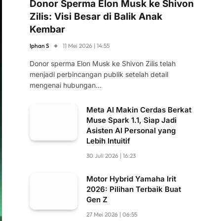
Donor Sperma Elon Musk ke Shivon
Zilis: Visi Besar di Balik Anak
Kembar
Iphan S
11 Mei 2026 | 14:55
Donor sperma Elon Musk ke Shivon Zilis telah
menjadi perbincangan publik setelah detail
mengenai hubungan…
Meta AI Makin Cerdas Berkat
Muse Spark 1.1, Siap Jadi
Asisten AI Personal yang
Lebih Intuitif
30 Juli 2026 | 16:23
Motor Hybrid Yamaha Irit
2026: Pilihan Terbaik Buat
Gen Z
27 Mei 2026 | 06:55