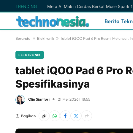
TRENDING
Berita Tek
Beranda
»
Elektronik
»
tablet iQOO Pad 6 Pro Resmi Meluncur, Ini
ELEKTRONIK
tablet iQOO Pad 6 Pro R
Spesifikasinya
Olin Sianturi
21 Mei 2026 | 18:55
Bagikan