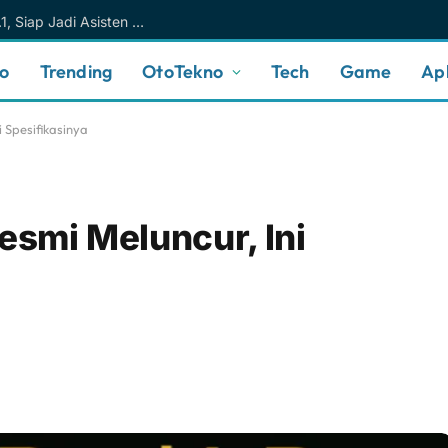
Meta AI Makin Cerdas Berkat Muse Spark 1.1, Siap Jadi Asisten AI Personal yang Lebih Intuitif
no
Trending
OtoTekno
Tech
Game
Apl
 Spesifikasinya
esmi Meluncur, Ini