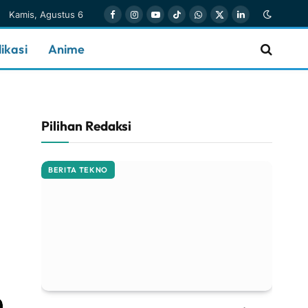
Kamis, Agustus 6
Facebook
Instagram
YouTube
TikTok
WhatsApp
X
LinkedIn
(Twitter)
ikasi
Anime
Pilihan Redaksi
BERITA TEKNO