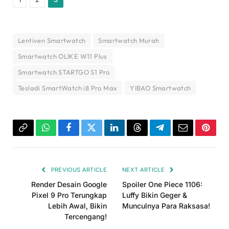
Lentiven Smartwatch
Smartwatch Murah
Smartwatch OLIKE W11 Plus
Smartwatch STARTGO S1 Pro
Tesladi SmartWatch i8 Pro Max
YIBAO Smartwatch
Copy
WhatsApp
Facebook
Twitter
LinkedIn
Threads
Telegram
Email
Pinter
Link
PREVIOUS ARTICLE
NEXT ARTICLE
Render Desain Google
Spoiler One Piece 1106:
Pixel 9 Pro Terungkap
Luffy Bikin Geger &
Lebih Awal, Bikin
Munculnya Para Raksasa!
Tercengang!