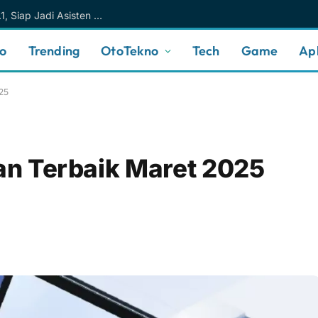
Meta AI Makin Cerdas Berkat Muse Spark 1.1, Siap Jadi Asisten AI Personal yang Lebih Intuitif
no
Trending
OtoTekno
Tech
Game
Apl
25
aan Terbaik Maret 2025