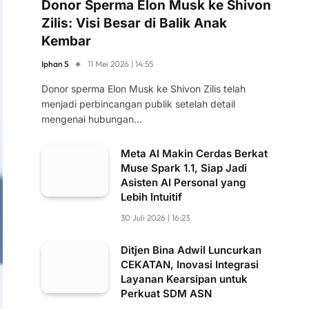
Donor Sperma Elon Musk ke Shivon
Zilis: Visi Besar di Balik Anak
Kembar
Iphan S
11 Mei 2026 | 14:55
Donor sperma Elon Musk ke Shivon Zilis telah
menjadi perbincangan publik setelah detail
mengenai hubungan…
Meta AI Makin Cerdas Berkat
Muse Spark 1.1, Siap Jadi
Asisten AI Personal yang
Lebih Intuitif
30 Juli 2026 | 16:23
Ditjen Bina Adwil Luncurkan
CEKATAN, Inovasi Integrasi
Layanan Kearsipan untuk
Perkuat SDM ASN