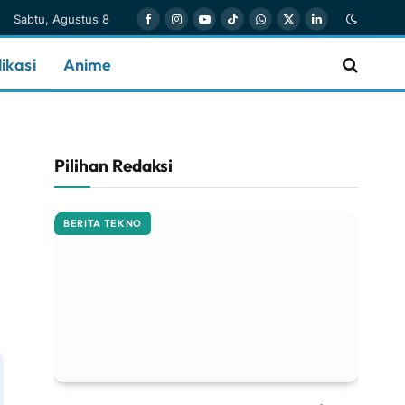
Sabtu, Agustus 8
Facebook
Instagram
YouTube
TikTok
WhatsApp
X
LinkedIn
(Twitter)
ikasi
Anime
Pilihan Redaksi
BERITA TEKNO