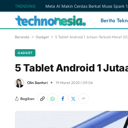
TRENDING
Berita Tek
Beranda
»
Gadget
»
5 Tablet Android 1 Jutaan Terbaik Maret 20
GADGET
5 Tablet Android 1 Jut
Olin Sianturi
19 Maret 2025 | 09:06
Bagikan