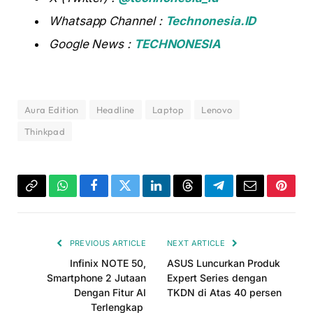
Whatsapp Channel :
Technonesia.ID
Google News :
TECHNONESIA
Aura Edition
Headline
Laptop
Lenovo
Thinkpad
Copy
WhatsApp
Facebook
Twitter
LinkedIn
Threads
Telegram
Email
Pinter
Link
PREVIOUS ARTICLE
NEXT ARTICLE
Infinix NOTE 50,
ASUS Luncurkan Produk
Smartphone 2 Jutaan
Expert Series dengan
Dengan Fitur AI
TKDN di Atas 40 persen
Terlengkap