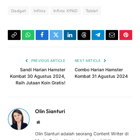
Gadget
Infinix
Infinix XPAD
Tablet
Copy
WhatsApp
Facebook
Twitter
LinkedIn
Threads
Telegram
Email
Pinter
Link
PREVIOUS ARTICLE
NEXT ARTICLE
Sandi Harian Hamster
Combo Harian Hamster
Kombat 30 Agustus 2024,
Kombat 31 Agustus 2024
Raih Jutaan Koin Gratis!
Olin Sianturi
Website
Olin Sianturi adalah seorang Content Writer di