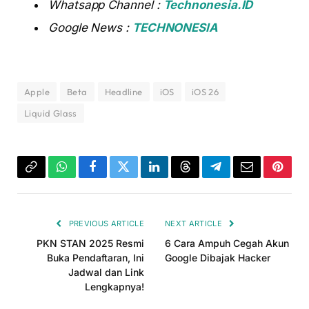
Whatsapp Channel :
Technonesia.ID
Google News :
TECHNONESIA
Apple
Beta
Headline
iOS
iOS 26
Liquid Glass
Copy
WhatsApp
Facebook
Twitter
LinkedIn
Threads
Telegram
Email
Pinter
Link
PREVIOUS ARTICLE
NEXT ARTICLE
PKN STAN 2025 Resmi
6 Cara Ampuh Cegah Akun
Buka Pendaftaran, Ini
Google Dibajak Hacker
Jadwal dan Link
Lengkapnya!