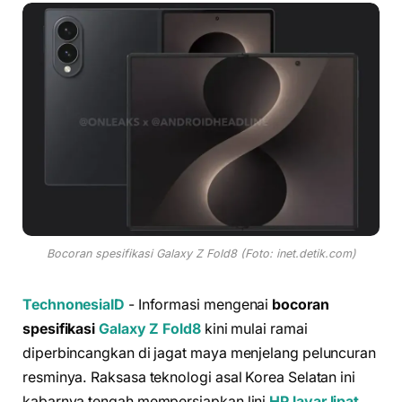
Bocoran spesifikasi Galaxy Z Fold8 (Foto: inet.detik.com)
TechnonesiaID
- Informasi mengenai
bocoran
spesifikasi
Galaxy Z Fold8
kini mulai ramai
diperbincangkan di jagat maya menjelang peluncuran
resminya. Raksasa teknologi asal Korea Selatan ini
kabarnya tengah mempersiapkan lini
HP layar lipat