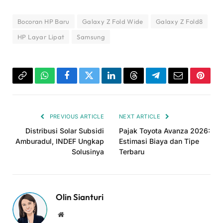
Bocoran HP Baru
Galaxy Z Fold Wide
Galaxy Z Fold8
HP Layar Lipat
Samsung
Copy
WhatsApp
Facebook
Twitter
LinkedIn
Threads
Telegram
Email
Pinter
Link
PREVIOUS ARTICLE
NEXT ARTICLE
Distribusi Solar Subsidi
Pajak Toyota Avanza 2026:
Amburadul, INDEF Ungkap
Estimasi Biaya dan Tipe
Solusinya
Terbaru
Olin Sianturi
Website