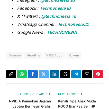
Instagram :
@technonesia.id
Facebook :
Technonesia ID
X (Twitter) :
@technonesia_id
Whatsapp Channel :
Technonesia.ID
Google News :
TECHNONESIA
Dreame
Headline
V18S Aqua
Vakum
Copy
WhatsApp
Facebook
Twitter
LinkedIn
Threads
Telegram
Email
Pinter
Link
PREVIOUS ARTICLE
NEXT ARTICLE
NVIDIA Pamerkan Jajaran
Kenali Tipe Anak Muda
Laptop Bermesin Grafis
POCO Biar Pas Beli HP