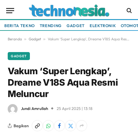
BERITA TEKNO
TRENDING
GADGET
ELEKTRONIK
OTOMOT
Beranda
»
Gadget
»
Vakum ‘Super Lengkap’, Dreame V18S Aqua Resmi Meluncur
GADGET
Vakum ‘Super Lengkap’,
Dreame V18S Aqua Resmi
Meluncur
Jundi Amrullah
25 April 2025 | 13:18
Bagikan