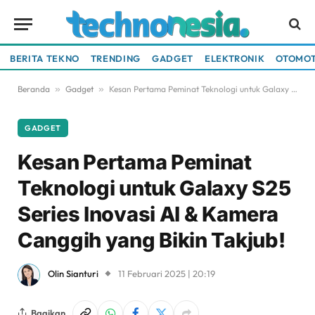
BERITA TEKNO
TRENDING
GADGET
ELEKTRONIK
OTOMOT
Beranda
»
Gadget
»
Kesan Pertama Peminat Teknologi untuk Galaxy S25 Series Inovasi AI & Kamera Canggih yang Bikin Takjub!
GADGET
Kesan Pertama Peminat
Teknologi untuk Galaxy S25
Series Inovasi AI & Kamera
Canggih yang Bikin Takjub!
Olin Sianturi
11 Februari 2025 | 20:19
Bagikan