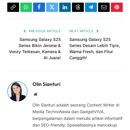
Copy
WhatsApp
Facebook
Twitter
LinkedIn
Threads
Telegram
Email
Pinter
Link
PREVIOUS ARTICLE
NEXT ARTICLE
Samsung Galaxy S25
Samsung Galaxy S25
Series Bikin Jerome &
Series Desain Lebih Tipis,
Vonzy Terkesan, Kamera &
Warna Fresh, dan Fitur
AI Juara!
Canggih!
Olin Sianturi
Website
Olin Sianturi adalah seorang Content Writer di
Media TechnoNesia dan GadgetVIVA,
berpengalaman dalam menulis artikel informatif
dan SEO-friendly. Spesialisasinya mencakup