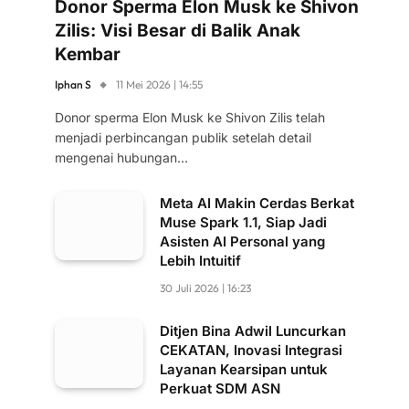
Donor Sperma Elon Musk ke Shivon
Zilis: Visi Besar di Balik Anak
Kembar
Iphan S
11 Mei 2026 | 14:55
Donor sperma Elon Musk ke Shivon Zilis telah
menjadi perbincangan publik setelah detail
mengenai hubungan…
Meta AI Makin Cerdas Berkat
Muse Spark 1.1, Siap Jadi
Asisten AI Personal yang
Lebih Intuitif
30 Juli 2026 | 16:23
Ditjen Bina Adwil Luncurkan
CEKATAN, Inovasi Integrasi
Layanan Kearsipan untuk
Perkuat SDM ASN