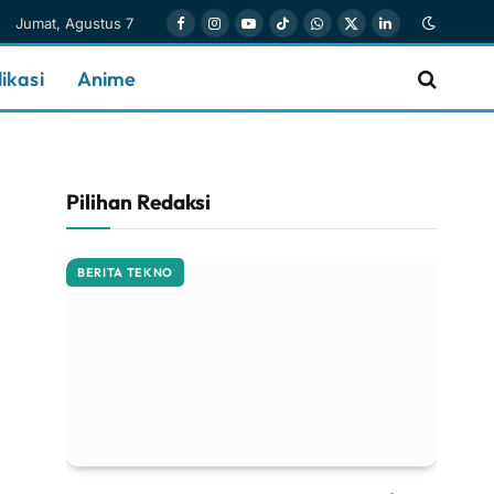
Jumat, Agustus 7
Facebook
Instagram
YouTube
TikTok
WhatsApp
X
LinkedIn
(Twitter)
ikasi
Anime
Pilihan Redaksi
BERITA TEKNO