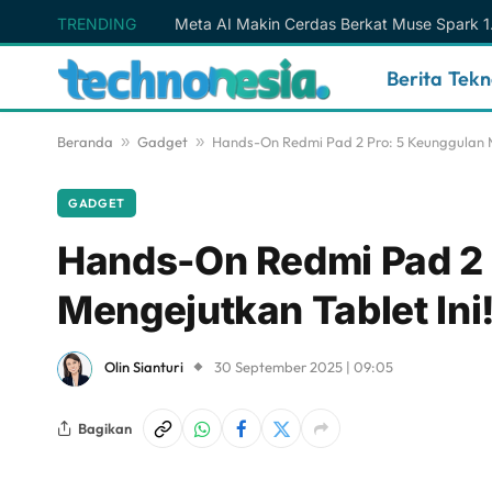
TRENDING
Berita Tek
Beranda
»
Gadget
»
Hands-On Redmi Pad 2 Pro: 5 Keunggulan M
GADGET
Hands-On Redmi Pad 2 
Mengejutkan Tablet Ini
Olin Sianturi
30 September 2025 | 09:05
Bagikan