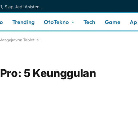
Meta AI Makin Cerdas Berkat Muse Spark 1.1, Siap Jadi Asisten AI Personal yang Lebih Intuitif
no
Trending
OtoTekno
Tech
Game
Apl
engejutkan Tablet Ini!
Pro: 5 Keunggulan
!