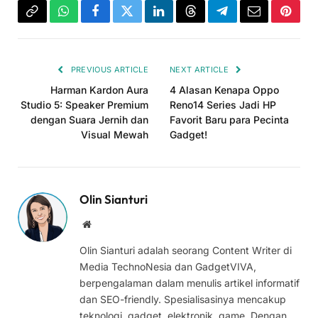
Copy
WhatsApp
Facebook
Twitter
LinkedIn
Threads
Telegram
Email
Pinter
Link
PREVIOUS ARTICLE
NEXT ARTICLE
Harman Kardon Aura
4 Alasan Kenapa Oppo
Studio 5: Speaker Premium
Reno14 Series Jadi HP
dengan Suara Jernih dan
Favorit Baru para Pecinta
Visual Mewah
Gadget!
Olin Sianturi
Website
Olin Sianturi adalah seorang Content Writer di
Media TechnoNesia dan GadgetVIVA,
berpengalaman dalam menulis artikel informatif
dan SEO-friendly. Spesialisasinya mencakup
teknologi, gadget, elektronik, game. Dengan