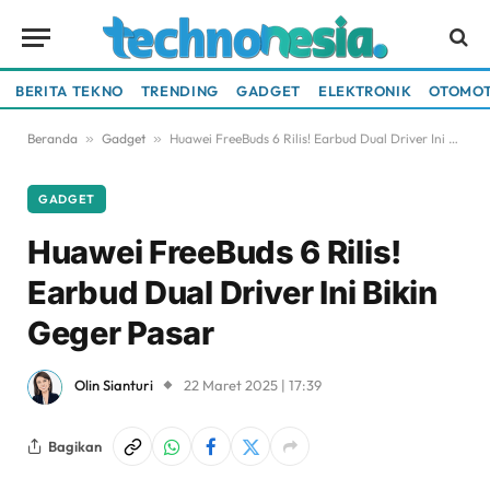
BERITA TEKNO
TRENDING
GADGET
ELEKTRONIK
OTOMOT
Beranda
»
Gadget
»
Huawei FreeBuds 6 Rilis! Earbud Dual Driver Ini Bikin Geger Pasar
GADGET
Huawei FreeBuds 6 Rilis!
Earbud Dual Driver Ini Bikin
Geger Pasar
Olin Sianturi
22 Maret 2025 | 17:39
Bagikan