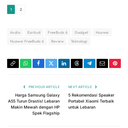
1
2
Audio
Earbud
FreeBuds 6
Gadget
Huawei
Huawei FreeBuds 6
Review
Teknologi
Copy
WhatsApp
Facebook
Twitter
LinkedIn
Threads
Telegram
Email
Pinter
Link
PREVIOUS ARTICLE
NEXT ARTICLE
Harga Samsung Galaxy
5 Rekomendasi Speaker
A55 Turun Drastis! Lebaran
Portabel Xiaomi Terbaik
Makin Mewah dengan HP
untuk Lebaran
Spek Flagship