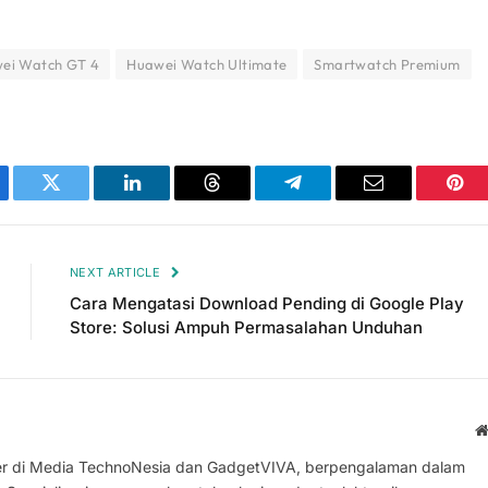
ei Watch GT 4
Huawei Watch Ultimate
Smartwatch Premium
ebook
Twitter
LinkedIn
Threads
Telegram
Email
Pint
NEXT ARTICLE
Cara Mengatasi Download Pending di Google Play
Store: Solusi Ampuh Permasalahan Unduhan
iter di Media TechnoNesia dan GadgetVIVA, berpengalaman dalam