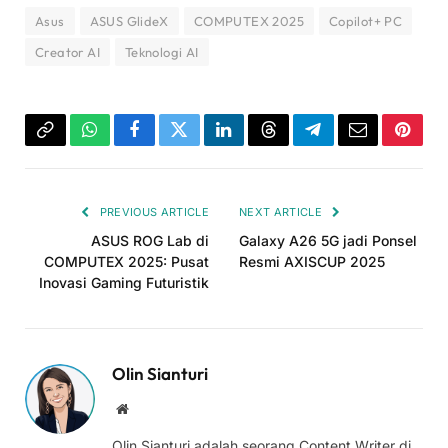
Asus
ASUS GlideX
COMPUTEX 2025
Copilot+ PC
Creator AI
Teknologi AI
Copy
WhatsApp
Facebook
Twitter
LinkedIn
Threads
Telegram
Email
Pinter
Link
PREVIOUS ARTICLE
NEXT ARTICLE
ASUS ROG Lab di
Galaxy A26 5G jadi Ponsel
COMPUTEX 2025: Pusat
Resmi AXISCUP 2025
Inovasi Gaming Futuristik
Olin Sianturi
Website
Olin Sianturi adalah seorang Content Writer di