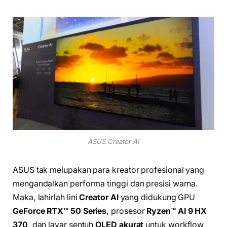
ASUS Creator AI
ASUS tak melupakan para kreator profesional yang
mengandalkan performa tinggi dan presisi warna.
Maka, lahirlah lini
Creator AI
yang didukung GPU
GeForce RTX™ 50 Series
, prosesor
Ryzen™ AI 9 HX
370
, dan layar sentuh
OLED akurat
untuk workflow