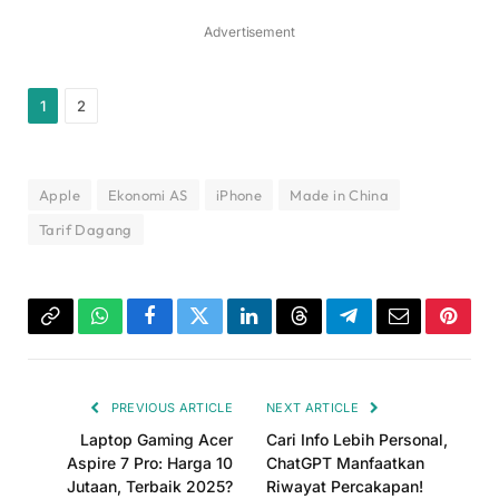
Advertisement
1
2
Apple
Ekonomi AS
iPhone
Made in China
Tarif Dagang
Copy
WhatsApp
Facebook
Twitter
LinkedIn
Threads
Telegram
Email
Pinter
Link
PREVIOUS ARTICLE
NEXT ARTICLE
Laptop Gaming Acer
Cari Info Lebih Personal,
Aspire 7 Pro: Harga 10
ChatGPT Manfaatkan
Jutaan, Terbaik 2025?
Riwayat Percakapan!