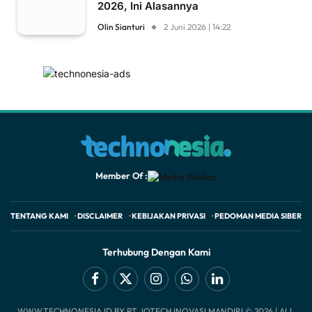
2026, Ini Alasannya
Olin Sianturi
2 Juni 2026 | 14:22
Member Of :
TENTANG KAMI
DISCLAIMER
KEBIJAKAN PRIVASI
PEDOMAN MEDIA SIBER
Terhubung Dengan Kami
Facebook
X
Instagram
WhatsApp
LinkedIn
WWW.TECHNONESIA.ID BY PT JOTECH INOVASI MANDIRI © 2026 | ALL
(Twitter)