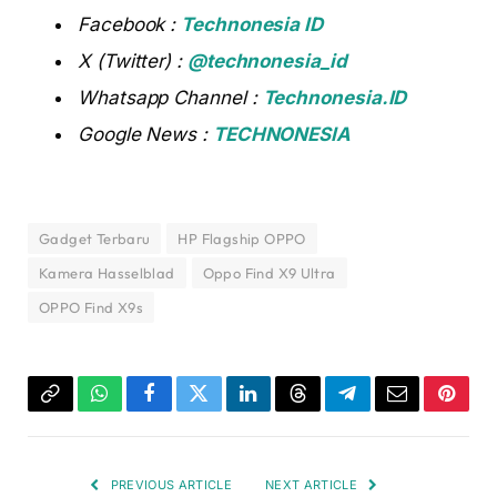
Facebook :
Technonesia ID
X (Twitter) :
@technonesia_id
Whatsapp Channel :
Technonesia.ID
Google News :
TECHNONESIA
Gadget Terbaru
HP Flagship OPPO
Kamera Hasselblad
Oppo Find X9 Ultra
OPPO Find X9s
Copy
WhatsApp
Facebook
Twitter
LinkedIn
Threads
Telegram
Email
Pinter
Link
PREVIOUS ARTICLE
NEXT ARTICLE