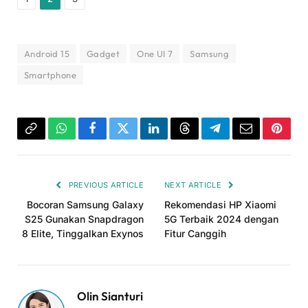
Android 15
Gadget
One UI 7
Samsung
Smartphone
Copy
WhatsApp
Facebook
Twitter
LinkedIn
Threads
Telegram
Email
Pinter
Link
PREVIOUS ARTICLE
NEXT ARTICLE
Bocoran Samsung Galaxy
Rekomendasi HP Xiaomi
S25 Gunakan Snapdragon
5G Terbaik 2024 dengan
8 Elite, Tinggalkan Exynos
Fitur Canggih
Olin Sianturi