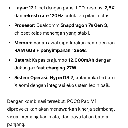
Layar:
12,1 inci dengan panel LCD, resolusi
2,5K
,
dan
refresh rate 120Hz
untuk tampilan mulus.
Prosesor:
Qualcomm
Snapdragon 7s Gen 3
,
chipset kelas menengah yang stabil.
Memori:
Varian awal diperkirakan hadir dengan
RAM 6GB + penyimpanan 128GB
.
Baterai:
Kapasitas jumbo
12.000mAh
dengan
dukungan
fast charging 27W
.
Sistem Operasi:
HyperOS 2
, antarmuka terbaru
Xiaomi dengan integrasi ekosistem lebih baik.
Dengan kombinasi tersebut, POCO Pad M1
diproyeksikan akan menawarkan kinerja seimbang,
visual memanjakan mata, dan daya tahan baterai
panjang.