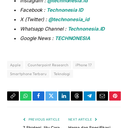
Instagram :
@technonesia.id
Facebook :
Technonesia ID
X (Twitter) :
@technonesia_id
Whatsapp Channel :
Technonesia.ID
Google News :
TECHNONESIA
Apple
Counterpoint Research
iPhone 17
Smartphone Terbaru
Teknologi
Copy
WhatsApp
Facebook
Twitter
LinkedIn
Threads
Telegram
Email
Pinter
Link
PREVIOUS ARTICLE
NEXT ARTICLE
7 Strategi Jitu Cara
Harga dan Spesifikasi