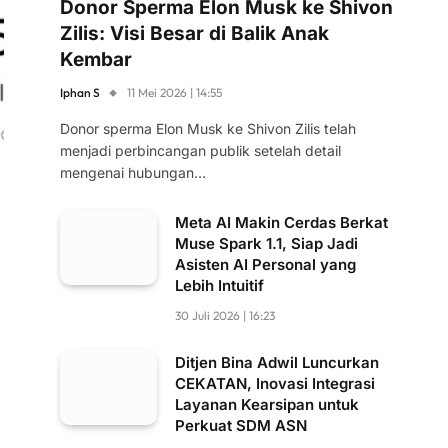
Donor Sperma Elon Musk ke Shivon
Zilis: Visi Besar di Balik Anak
Kembar
Iphan S
11 Mei 2026 | 14:55
Donor sperma Elon Musk ke Shivon Zilis telah
menjadi perbincangan publik setelah detail
mengenai hubungan…
Meta AI Makin Cerdas Berkat
Muse Spark 1.1, Siap Jadi
Asisten AI Personal yang
Lebih Intuitif
30 Juli 2026 | 16:23
Ditjen Bina Adwil Luncurkan
CEKATAN, Inovasi Integrasi
Layanan Kearsipan untuk
Perkuat SDM ASN