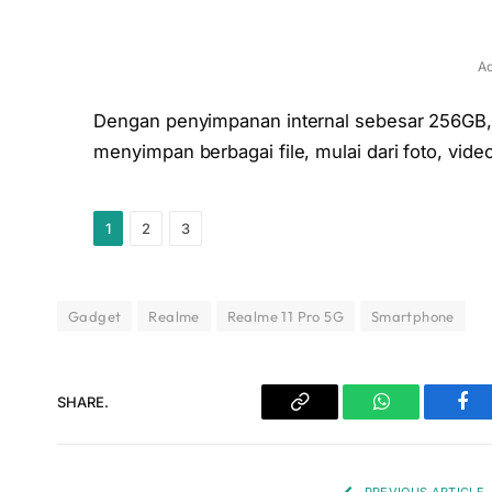
Ad
Dengan penyimpanan internal sebesar 256GB,
menyimpan berbagai file, mulai dari foto, video
1
2
3
Gadget
Realme
Realme 11 Pro 5G
Smartphone
SHARE.
Copy
WhatsApp
Fac
Link