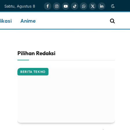
Sabtu, Agustus 8
Facebook
Instagram
YouTube
TikTok
WhatsApp
X
LinkedIn
(Twitter)
ikasi
Anime
Pilihan Redaksi
BERITA TEKNO