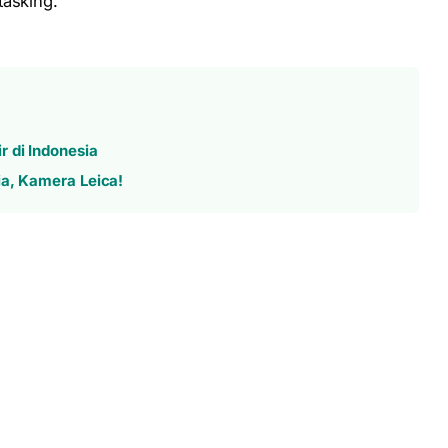
tasking.
 di Indonesia
ia, Kamera Leica!