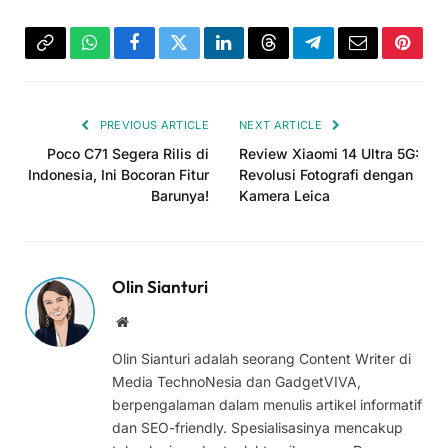
Copy
WhatsApp
Facebook
Twitter
LinkedIn
Threads
Telegram
Email
Pinter
Link
PREVIOUS ARTICLE
NEXT ARTICLE
Poco C71 Segera Rilis di
Review Xiaomi 14 Ultra 5G:
Indonesia, Ini Bocoran Fitur
Revolusi Fotografi dengan
Barunya!
Kamera Leica
Olin Sianturi
Website
Olin Sianturi adalah seorang Content Writer di
Media TechnoNesia dan GadgetVIVA,
berpengalaman dalam menulis artikel informatif
dan SEO-friendly. Spesialisasinya mencakup