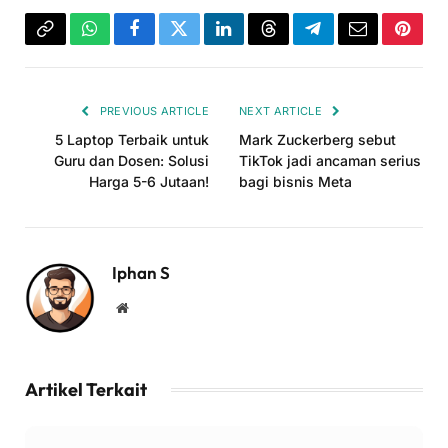
Copy
WhatsApp
Facebook
Twitter
LinkedIn
Threads
Telegram
Email
Pinter
Link
PREVIOUS ARTICLE
NEXT ARTICLE
5 Laptop Terbaik untuk
Mark Zuckerberg sebut
Guru dan Dosen: Solusi
TikTok jadi ancaman serius
Harga 5-6 Jutaan!
bagi bisnis Meta
Iphan S
Website
Artikel Terkait