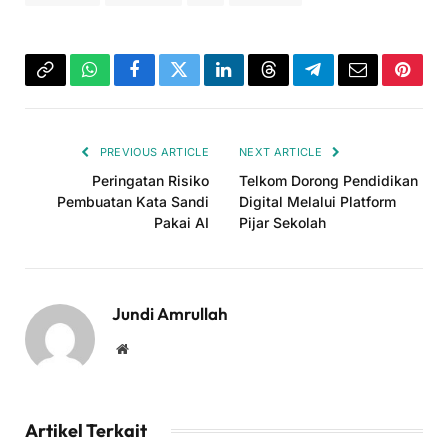
Copy
WhatsApp
Facebook
Twitter
LinkedIn
Threads
Telegram
Email
Pinter
Link
PREVIOUS ARTICLE
NEXT ARTICLE
Peringatan Risiko
Telkom Dorong Pendidikan
Pembuatan Kata Sandi
Digital Melalui Platform
Pakai AI
Pijar Sekolah
Jundi Amrullah
Website
Artikel Terkait