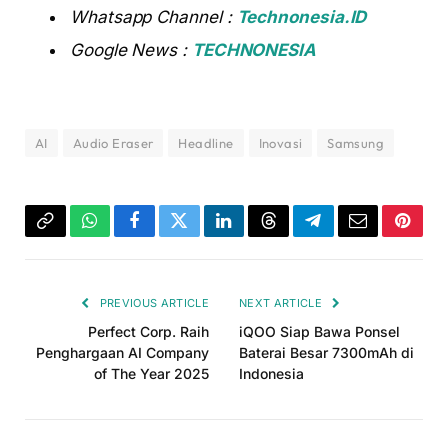
Whatsapp Channel :
Technonesia.ID
Google News :
TECHNONESIA
AI
Audio Eraser
Headline
Inovasi
Samsung
Copy
WhatsApp
Facebook
Twitter
LinkedIn
Threads
Telegram
Email
Pinter
Link
PREVIOUS ARTICLE
NEXT ARTICLE
Perfect Corp. Raih
iQOO Siap Bawa Ponsel
Penghargaan AI Company
Baterai Besar 7300mAh di
of The Year 2025
Indonesia