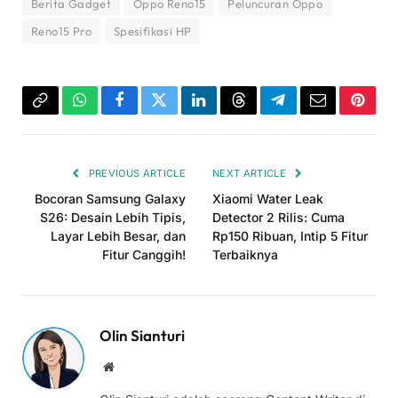
Berita Gadget
Oppo Reno15
Peluncuran Oppo
Reno15 Pro
Spesifikasi HP
Copy
WhatsApp
Facebook
Twitter
LinkedIn
Threads
Telegram
Email
Pinter
Link
PREVIOUS ARTICLE
NEXT ARTICLE
Bocoran Samsung Galaxy
Xiaomi Water Leak
S26: Desain Lebih Tipis,
Detector 2 Rilis: Cuma
Layar Lebih Besar, dan
Rp150 Ribuan, Intip 5 Fitur
Fitur Canggih!
Terbaiknya
Olin Sianturi
Website