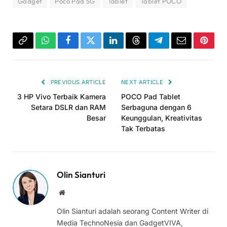
Gadget
Poco Pad 5G
Tablet
Tablet POCO
Copy
WhatsApp
Facebook
Twitter
LinkedIn
Threads
Telegram
Email
Pinter
Link
PREVIOUS ARTICLE
NEXT ARTICLE
3 HP Vivo Terbaik Kamera
POCO Pad Tablet
Setara DSLR dan RAM
Serbaguna dengan 6
Besar
Keunggulan, Kreativitas
Tak Terbatas
Olin Sianturi
Website
Olin Sianturi adalah seorang Content Writer di
Media TechnoNesia dan GadgetVIVA,