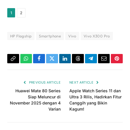
1
2
HP Flagship
Smartphone
Vivo
Vivo X300 Pro
Copy
WhatsApp
Facebook
Twitter
LinkedIn
Threads
Telegram
Email
Pinter
Link
PREVIOUS ARTICLE
NEXT ARTICLE
Huawei Mate 80 Series
Apple Watch Series 11 dan
Siap Meluncur di
Ultra 3 Rilis, Hadirkan Fitur
November 2025 dengan 4
Canggih yang Bikin
Varian
Kagum!