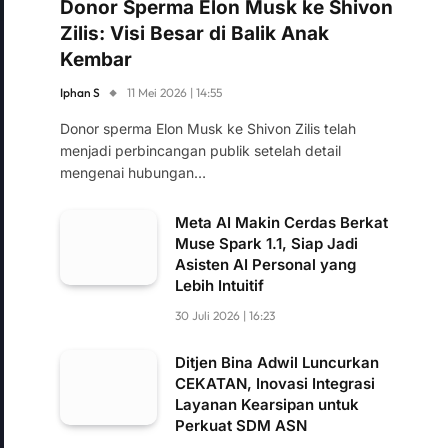
Donor Sperma Elon Musk ke Shivon
Zilis: Visi Besar di Balik Anak
Kembar
Iphan S
11 Mei 2026 | 14:55
Donor sperma Elon Musk ke Shivon Zilis telah
menjadi perbincangan publik setelah detail
mengenai hubungan…
Meta AI Makin Cerdas Berkat
Muse Spark 1.1, Siap Jadi
Asisten AI Personal yang
Lebih Intuitif
30 Juli 2026 | 16:23
Ditjen Bina Adwil Luncurkan
CEKATAN, Inovasi Integrasi
Layanan Kearsipan untuk
Perkuat SDM ASN