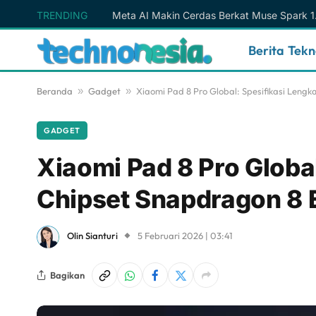
TRENDING
Berita Tek
Beranda
»
Gadget
»
Xiaomi Pad 8 Pro Global: Spesifikasi Lengk
GADGET
Xiaomi Pad 8 Pro Globa
Chipset Snapdragon 8 E
Olin Sianturi
5 Februari 2026 | 03:41
Bagikan