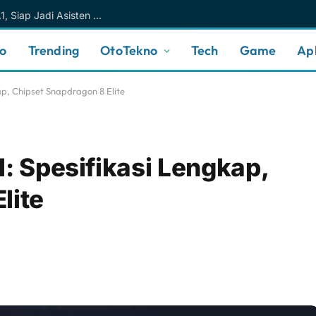
Meta AI Makin Cerdas Berkat Muse Spark 1.1, Siap Jadi Asisten AI Personal yang Lebih Intuitif
no
Trending
OtoTekno
Tech
Game
Apl
ap, Chipset Snapdragon 8 Elite
l: Spesifikasi Lengkap,
lite