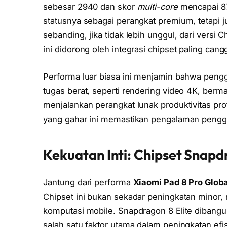
sebesar 2940 dan skor
multi-core
mencapai 87
statusnya sebagai perangkat premium, tetapi 
sebanding, jika tidak lebih unggul, dari versi
ini didorong oleh integrasi chipset paling cangg
Performa luar biasa ini menjamin bahwa peng
tugas berat, seperti rendering video 4K, berm
menjalankan perangkat lunak produktivitas pro
yang gahar ini memastikan pengalaman penggu
Kekuatan Inti: Chipset Snapd
Jantung dari performa
Xiaomi Pad 8 Pro Globa
Chipset ini bukan sekadar peningkatan minor, 
komputasi mobile. Snapdragon 8 Elite dibangun
salah satu faktor utama dalam peningkatan efi