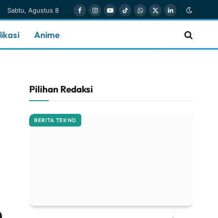
Sabtu, Agustus 8
Facebook
Instagram
YouTube
TikTok
WhatsApp
X
LinkedIn
(Twitter)
ikasi
Anime
Pilihan Redaksi
BERITA TEKNO