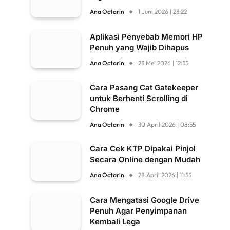
Ana Octarin
1 Juni 2026 | 23:22
Aplikasi Penyebab Memori HP
Penuh yang Wajib Dihapus
Ana Octarin
23 Mei 2026 | 12:55
Cara Pasang Cat Gatekeeper
untuk Berhenti Scrolling di
Chrome
Ana Octarin
30 April 2026 | 08:55
Cara Cek KTP Dipakai Pinjol
Secara Online dengan Mudah
Ana Octarin
28 April 2026 | 11:55
Cara Mengatasi Google Drive
Penuh Agar Penyimpanan
Kembali Lega