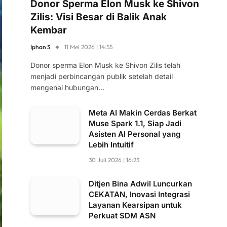
Donor Sperma Elon Musk ke Shivon
Zilis: Visi Besar di Balik Anak
Kembar
Iphan S
11 Mei 2026 | 14:55
Donor sperma Elon Musk ke Shivon Zilis telah
menjadi perbincangan publik setelah detail
mengenai hubungan…
Meta AI Makin Cerdas Berkat
Muse Spark 1.1, Siap Jadi
Asisten AI Personal yang
Lebih Intuitif
30 Juli 2026 | 16:23
Ditjen Bina Adwil Luncurkan
CEKATAN, Inovasi Integrasi
Layanan Kearsipan untuk
Perkuat SDM ASN