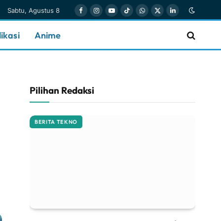
Sabtu, Agustus 8
Facebook
Instagram
YouTube
TikTok
WhatsApp
X
LinkedIn
(Twitter)
ikasi
Anime
Pilihan Redaksi
BERITA TEKNO