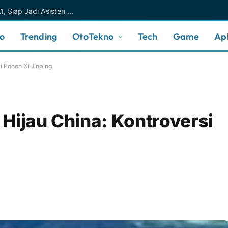
Meta AI Makin Cerdas Berkat Muse Spark 1.1, Siap Jadi Asisten AI Personal yang Lebih Intuitif
no
Trending
OtoTekno
Tech
Game
Apl
i Pohon Xi Jinping
Hijau China: Kontroversi