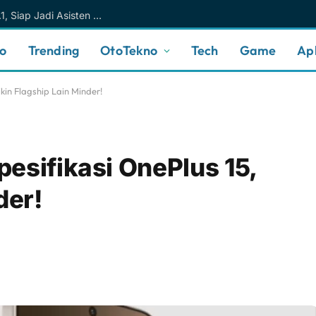
Meta AI Makin Cerdas Berkat Muse Spark 1.1, Siap Jadi Asisten AI Personal yang Lebih Intuitif
no
Trending
OtoTekno
Tech
Game
Apl
kin Flagship Lain Minder!
esifikasi OnePlus 15,
der!