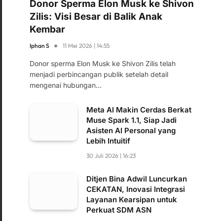
Donor Sperma Elon Musk ke Shivon
Zilis: Visi Besar di Balik Anak
Kembar
Iphan S
11 Mei 2026 | 14:55
Donor sperma Elon Musk ke Shivon Zilis telah
menjadi perbincangan publik setelah detail
mengenai hubungan…
Meta AI Makin Cerdas Berkat
Muse Spark 1.1, Siap Jadi
Asisten AI Personal yang
Lebih Intuitif
30 Juli 2026 | 16:23
Ditjen Bina Adwil Luncurkan
CEKATAN, Inovasi Integrasi
Layanan Kearsipan untuk
Perkuat SDM ASN