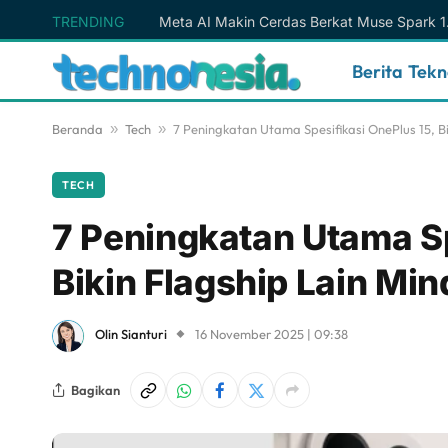
TRENDING
Berita Tek
Beranda
»
Tech
»
7 Peningkatan Utama Spesifikasi OnePlus 15, Bi
TECH
7 Peningkatan Utama Sp
Bikin Flagship Lain Min
Olin Sianturi
16 November 2025 | 09:38
Bagikan