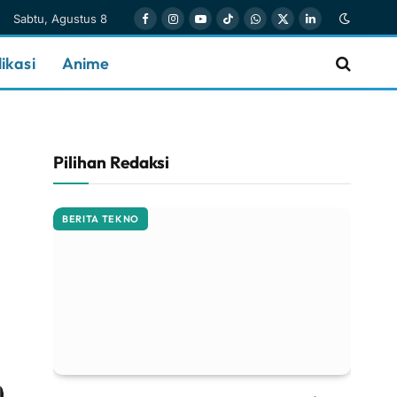
Sabtu, Agustus 8
Facebook
Instagram
YouTube
TikTok
WhatsApp
X
LinkedIn
(Twitter)
ikasi
Anime
Pilihan Redaksi
BERITA TEKNO