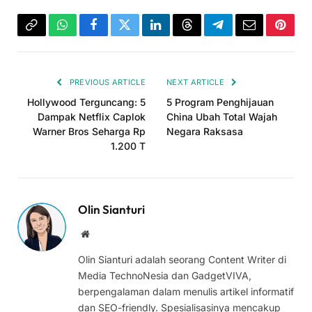
Copy
WhatsApp
Facebook
Twitter
LinkedIn
Threads
Telegram
Email
Pinter
Link
PREVIOUS ARTICLE
NEXT ARTICLE
Hollywood Terguncang: 5
5 Program Penghijauan
Dampak Netflix Caplok
China Ubah Total Wajah
Warner Bros Seharga Rp
Negara Raksasa
1.200 T
Olin Sianturi
Website
Olin Sianturi adalah seorang Content Writer di
Media TechnoNesia dan GadgetVIVA,
berpengalaman dalam menulis artikel informatif
dan SEO-friendly. Spesialisasinya mencakup