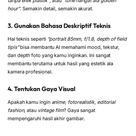
tanpa efek plastik”
, atau
“tone hangat ala golden
hour”
. Semakin detail, semakin akurat.
3. Gunakan Bahasa Deskriptif Teknis
Hal teknis seperti
“portrait 85mm, f/1.8, depth of field
tipis”
bisa membantu AI memahami mood, tekstur,
dan depth foto yang kamu inginkan. Ini sangat
membantu terutama untuk hasil yang estetik ala
kamera profesional.
4. Tentukan Gaya Visual
Apakah kamu ingin
anime
,
fotorealistik
,
editorial
fashion
, atau
vintage film
? Gaya sangat
mempengaruhi hasil akhir gambar.