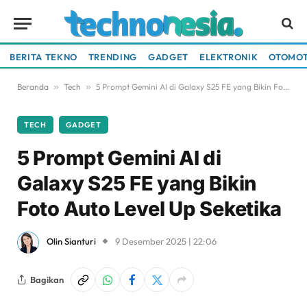
BERITA TEKNO
TRENDING
GADGET
ELEKTRONIK
OTOMOT
Beranda
»
Tech
»
5 Prompt Gemini AI di Galaxy S25 FE yang Bikin Foto Auto Level Up Seketika
TECH
GADGET
5 Prompt Gemini AI di
Galaxy S25 FE yang Bikin
Foto Auto Level Up Seketika
Olin Sianturi
9 Desember 2025 | 22:06
Bagikan